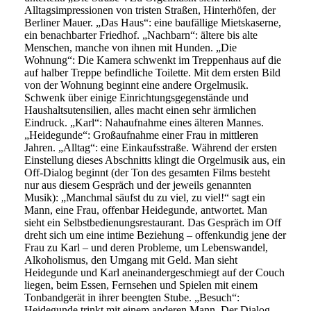
Alltagsimpressionen von tristen Straßen, Hinterhöfen, der
Berliner Mauer. „Das Haus“: eine baufällige Mietskaserne,
ein benachbarter Friedhof. „Nachbarn“: ältere bis alte
Menschen, manche von ihnen mit Hunden. „Die
Wohnung“: Die Kamera schwenkt im Treppenhaus auf die
auf halber Treppe befindliche Toilette. Mit dem ersten Bild
von der Wohnung beginnt eine andere Orgelmusik.
Schwenk über einige Einrichtungsgegenstände und
Haushaltsutensilien, alles macht einen sehr ärmlichen
Eindruck. „Karl“: Nahaufnahme eines älteren Mannes.
„Heidegunde“: Großaufnahme einer Frau in mittleren
Jahren. „Alltag“: eine Einkaufsstraße. Während der ersten
Einstellung dieses Abschnitts klingt die Orgelmusik aus, ein
Off-Dialog beginnt (der Ton des gesamten Films besteht
nur aus diesem Gespräch und der jeweils genannten
Musik): „Manchmal säufst du zu viel, zu viel!“ sagt ein
Mann, eine Frau, offenbar Heidegunde, antwortet. Man
sieht ein Selbstbedienungsrestaurant. Das Gespräch im Off
dreht sich um eine intime Beziehung – offenkundig jene der
Frau zu Karl – und deren Probleme, um Lebenswandel,
Alkoholismus, den Umgang mit Geld. Man sieht
Heidegunde und Karl aneinandergeschmiegt auf der Couch
liegen, beim Essen, Fernsehen und Spielen mit einem
Tonbandgerät in ihrer beengten Stube. „Besuch“:
Heidegunde trinkt mit einem anderen Mann. Der Dialog