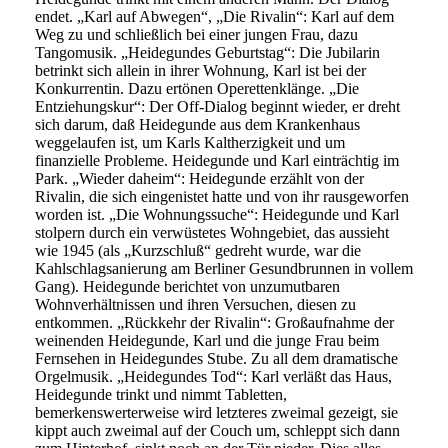
endet. „Karl auf Abwegen“, „Die Rivalin“: Karl auf dem
Weg zu und schließlich bei einer jungen Frau, dazu
Tangomusik. „Heidegundes Geburtstag“: Die Jubilarin
betrinkt sich allein in ihrer Wohnung, Karl ist bei der
Konkurrentin. Dazu ertönen Operettenklänge. „Die
Entziehungskur“: Der Off-Dialog beginnt wieder, er dreht
sich darum, daß Heidegunde aus dem Krankenhaus
weggelaufen ist, um Karls Kaltherzigkeit und um
finanzielle Probleme. Heidegunde und Karl einträchtig im
Park. „Wieder daheim“: Heidegunde erzählt von der
Rivalin, die sich eingenistet hatte und von ihr rausgeworfen
worden ist. „Die Wohnungssuche“: Heidegunde und Karl
stolpern durch ein verwüstetes Wohngebiet, das aussieht
wie 1945 (als „Kurzschluß“ gedreht wurde, war die
Kahlschlagsanierung am Berliner Gesundbrunnen in vollem
Gang). Heidegunde berichtet von unzumutbaren
Wohnverhältnissen und ihren Versuchen, diesen zu
entkommen. „Rückkehr der Rivalin“: Großaufnahme der
weinenden Heidegunde, Karl und die junge Frau beim
Fernsehen in Heidegundes Stube. Zu all dem dramatische
Orgelmusik. „Heidegundes Tod“: Karl verläßt das Haus,
Heidegunde trinkt und nimmt Tabletten,
bemerkenswerterweise wird letzteres zweimal gezeigt, sie
kippt auch zweimal auf der Couch um, schleppt sich dann