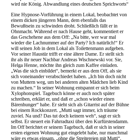
wird nie König. Abwandlung eines deutschen Sprichworts“
Eine Hypnose-Vorführung in einem Lokal, beobachtet von einem dicken jüngeren Mann, dem ebenfalls das Bewußtsein zu schwinden droht. Schließlich fällt er in Ohnmacht. Während er nach Hause geht, kommentiert er das Geschehene aus dem Off: „Na bitte, wer war mal wieder die Lachnummer auf der Party? Ich natürlich!“ Er will seinen Job in dem Lokal als Toilettenmann aufgeben. Vor seiner Haustür trifft er eine ältere Dame. Er stellt sich ihr als ihr neuer Nachbar Andreas Wischnewski vor. Sie, Helga Henne, möchte ihn gleich zum Kaffee einladen. „Was die sich einbildet“, bemerkt er aus dem Off, als sie sich voneinander verabschiedet haben. „Ich bin doch nicht von Muttern weg, um bei anderen alten Mädchen lieb Kind zu machen.“ In seiner Wohnung entspannt er sich beim Xylophonspiel. Tagebuch könne er auch noch später schreiben, erklärt er, und daß er „schon wieder einen Bärenhunger“ habe. Er sieht sich als Gitarrist auf der Bühne bei einem Rockkonzert. „Mutti sagt immer, ich träume zuviel. Na und? Das tut doch keinem weh“, sagt er sich selbst. Er steuert ein Fahrradtaxi über den Kurfürstendamm. Im Off berichtet er seinem Tagebuch, daß er sich in seiner ersten eigenen Wohnung gut eingelebt habe, nur manchmal wäre es etwas einsam, „ohne die Streitereien mit Mutti“. Das Velotaxifahren sei sein neuer Job. Er zeigt sich nicht unglücklich, daß es mit dem Gitarrespielen nicht geklappt hat: „Bei meinem sprichwörtlichen Glück würde ich heute bestimmt auch am Straßenrand rumklimpern.“ Daß er jetzt „neue Initiativen ergreife“, fände auch „Frau Doktor“ positiv. Andreas zum Kaffee bei Helga, die erzählt, sie sei Biologielehrerin gewesen. Man kommt rasch auf Aufklärungsunterricht zu sprechen. Andreas bemerkt, er wäre nie aufgeklärt worden – obwohl seine Mutter sich bei nichts schäme. Die sei immer durch die Diskotheken gezogen. Helga erkundigt sich nach Andreas’ „erstem Mal“. Zögernd erklärt er, von seiner Schwester Adele „ein bißchen was“ erfahren zu haben. Helga möchte sich mit Andreas anfreunden. In seiner Wohnung sitzt er neben einem lärmenden und hin und her wackelnden Teddybär und berichtet seinem Tagebuch, Adele habe ihn heute besucht „und es ist was Schönes passiert“. Er fragt, warum es nicht immer so sein könne: „Meine Schwester versteht mich immer noch am allerbesten.“ Er schließt die Augen. Man sieht, wie er mit seiner Schwester tanzt, sie einander umarmen, küssen. Zwischentitel: „Das Glück von Fremden“ Andreas erzählt aus dem Off, er habe sich stets „eine richtige Familie gewünscht, (…) so wie es immer in der Frühstücksreklame im Fernsehen aussah“. Durch einen Metallzaun beobachtet er mit einem Fernrohr Menschen auf einem Wassergrundstück. Frau Doktor rate ihm, nicht zurück-, sondern nach vorn zu schauen. Das Beobachten von Menschen in Laubenkolonien sei sein neues Hobby. Er fragt sich, ob er jemals eine eigene Familie haben werde, „mit Frau in der Küche und Kindern im Garten“. Er wohnt dem Auftritt eines Chores bei, in seiner Funktion als ehrenamtliche Aufsicht im Nachbarschaftsheim, aber auch mit der Hoffnung, in den Chor aufgenommen zu werden. Ihm schwinden wieder leicht die Sinne. Er erzählt, wie seine Mutter ihn für seine Tagträume schelte; seine Schwester sei „da viel robuster“. Er wisse aber wenig über deren Leben – „habe mit mir selber genug zu tun, muß mich immer wieder zur Ordnung rufen: die Augen weit auf und durch“. Zwischentitel: „Das Tier in mir“ Andreas mit schwarzer Sturmhaube, in die er nach zwei Augenlöchern nun auch noch eine Öffnung für den Mund schneidet. Er berichtet aus dem Off, wie das Vorsingen beim Chor „total in die Hose gegangen“ sei. Schuld wäre „diese eingebildete Zicke von Leiterin, die mich von vornherein abgelehnt hat – die wird schon sehn, was sie davon hat“. Er steht offenbar fast nackt vor dem Spiegel, mit der Sturmhaube und geöffnetem Hemd, und stellt sich vor, sich vor einer Frau zu entblößen und sie dabei zu beschimpfen. Zwischendurch sieht man ihn, angezogen, aber mit Sturmhaube, auf dem Sofa sitzen und seinen Teddy schütteln, dann einen ganzen Haufen Teddybären an sich drücken. Seiner Psychiaterin, die nicht versteht, wie man nach „Bärchenwurst“ süchtig werden kann, schenkt er zu Beginn der Therapiesitzung eine Packung davon – die allerdings schon geöffnet ist, da er sich auf dem Weg in die Praxis nicht zügeln konnte. Außerdem schenkt er ihr einen Teddybären. Die Ärztin beginnt, Andreas zu hypnotisieren. Dieser sieht sich wieder als Gitarrist auf dem Konzert. Aus dem Off schwärmt er davon, in Trance zu versetzt zu werden, will aber nicht den Kontakt zur Realität verlieren. Junge Jesusjünger an der Kaiser-Wilhelm-Gedächtniskirche. Andreas fährt mit dem Velotaxi über den Breitscheidplatz. Er erzählt, daß ihm bei jedem Hören eines Chores „siedend heiß“ seine letzte Demütigung wieder einfalle: „Warum will mich keine Gruppe akzeptieren? Die Weightwatchers mal ausgenommen.“ Die Jesusjünger singen. Er müsse seine Mutter mal wieder überreden, ihn bei einem seiner Besuche am Grab des Vaters zu begleiten. „Oft macht mich ihre Art so wütend, daß ich sie eines Tages noch mal umbringe!“ Zwischentitel: „Im Zugriff einer Zugehfrau“ Andreas besucht seine Mutter, die gerade von ihrer ausländischen Putzfrau – welche barbusig ist – massiert und geküßt wird. Sie werde schon sehen, was sie davon habe, meint er, und – im Fortlaufen –, daß er Adele davon erzählen werde. „Ick gloob, die Bauarbeiter da unter ihr, die macht se ooch an“, berichtet er seiner Schwester am heimischen Küchentisch, bei „Bärchenwurst“. Adele kann Andreas’ Empörung nicht teilen. Er kommt auf „die Sache da letztens“ zu sprechen; sie meint, die sollten sie einfach vergessen. Die Parade zum Christopher Street Day, ein älterer Mann liegt auf dem Pflaster des Kurfürstendamms und wird versorgt. Adele und Andreas beobachten das Treiben. Er spricht mit einem Kollegen. Aus dem Off beklagt er, daß er sich dieses Geschäft entgehen ließ. „Aber lauter hysterische Tunten im Rücken, diß hätte mir auch nicht gepaßt.“ Er ereifert sich darüber, daß die dicken Schwulen ihren Club „Spreebären“ nennen und fragt sich, ob sie ihn, wenn er schwul wäre, aufnehmen würden. Er sitzt in einem Straßencafé (am Reichstagsufer) und liest eine „BZ“ mit der Titelschlagzeile „Nackter Dicker mit Sturmhaube schockt Eberswalde“. Für manche Dinge, erklärt er seinem Tagebuch, schäme er sich so sehr, daß er sie nicht mal ihm anzuvertrauen wage. Er spricht sich selbst Mut zu und blickt auf die Spree. Er sieht sich selbst auf einem Ausflugsdampfer sitzen, hinter seiner Mutter, die über ihre Ehe lamentiert, und ihrer Schwester. Man gerät schnell in Streit miteinander. Zwischentitel: „Lustwandlers Leid“ Zuhause erklärt Andreas Adele, er gehe allein spazieren, um nachzudenken. Sie erkundigt sich nach dem Spaß in seinem Leben. Er will ihr keine nähere Auskunft erteilen und in Ruhe gelassen werden. Er sei erwachsen. Seine Schwester meint: „Das bezweifelt man schon mal.“ Zwischendurch sieht man, wie er in einem Park mit dem Fernrohr Picknickende beobachtet (Preußenpark). Dies bildet den Übergang zur nächsten Szene, in welchem seine Tante, mit einem kleinen Photoapparat auf einer Parkbank sitzend, Andreas beim Spannen ertappt. Aus dem Off erzählt er, Tante Lotte habe sich neulich sogar mit seiner Mutter geschlagen, um ihm beizustehen. Sie berichtet ihm, sie besuche einen Photokurs an der Volkshochschule. Er läßt sie durch sein Fernrohr schauen und bittet sie, seiner Mutter nichts von ihrer Begegnung zu erzählen. Sie sagt es zu. In der Küche seiner Mutter redet Andreas auf diese ein, auch sie solle einmal das Grab ihres Gatten besuchen. Sie zeigt sich desinteressiert. Er macht ihr Vorwürfe, auch wegen ihres Verhaltens während der Ehe. Sie wirft ihn raus, bietet ihm aber an, noch die Wurst aufzuessen, was er nicht abschlagen kann. Helga steppt mit einer anderen Dame in einer Ballettschule, Andreas sieht zu. Aus dem Off beklagt er sich, daß er sich dorthin habe „schleppen“ lassen. Frau Doktor habe diagnostiziert, er sei „gehemmt aggressiv“. Darüber wäre er nicht beleidigt gewesen, denn sie gebe sich doch solche Mühe, ihm beim Abnehmen zu helfen. Bei der Ärztin: Sie weist ihn, der auf der Couch in Trance liegt, an, keinen Alkohol zu trinken, kein Fleisch zu essen und vor allem keine „Bärchenwurst“. Zwischentitel: „Im Käfig des Bären“ Die ausländische Putzfrau bringt Andreas ein von seiner Mutter gebasteltes Bild, auf das Gummibären geklebt sind. Außerdem solle sie ein wenig putzen, seine Mutter habe dies bereits bezahlt. Andreas stellt sich vor, wie er, mit Sturmhaube, die Frau bedrängt und beschimpft. Ein Notarztwagen fährt auf den Breitscheidplatz, Andreas mit seinem Velotaxi vorbei. Er berichtet seinem Tagebuch: „Langsam kriege ich vor mir selber einen Schreck. Was so alles in meinem Kopf rumgeht – scheußlich.“ Am besten helfe die Arbeit, er radle den Ku’damm rauf und runter, ob mit oder ohne Fahrgäste: „Die vielen bunten Eindrücke lenken mich ab und lassen mich hoffen, daß auch für mich alles einmal leichter und schöner wird.“ Daheim bricht er die aufgeklebten Gummibären vom Bild seiner Mutter, um sie zu essen. Im Off berichtet er, wie seine Mutter Schuld an seiner Leibesfülle sei. Seiner Ärztin erzählt er von der Zerstörung des mütterlichen Kunstwerks. Dabei möchte er seine alte Dame nicht wütend machen. Zwischentitel: „Der Mann vom Schnelldienst“ Während Andreas auf einer Maschine schreibt, empfängt seine Mutter einen Fernsehreparateur – bald vergnügen sich die beiden, in Leopardenmuster gekleidet, miteinander auf dem Fußboden. Er stellt sich vor, seine Mutter und den Fernsehmann – der sich hinter ihr versteckt – mit Sturmhaube zu bedrängen und zu beschimpfen. Zwischentitel: „Tingeltangeltraum“ Auf einer Spielplatzschaukel gerät Andreas wieder ins Träumen. Er berichtet von seiner großen Liebe, dem „Mädchen Rosalie, das irgendwie unschuldig auf dem Rummelplatz stand und sang“, aber eigentlich Rolf hieß und alles andere als unschuldig war – man sieht dazu einen Transvestiten auf ei