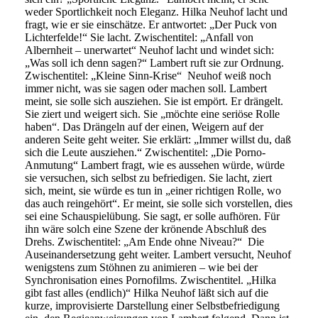
weder Sportlichkeit noch Eleganz. Hilka Neuhof lacht und
fragt, wie er sie einschätze. Er antwortet: „Der Puck von
Lichterfelde!“ Sie lacht. Zwischentitel: „Anfall von
Albernheit – unerwartet“ Neuhof lacht und windet sich:
„Was soll ich denn sagen?“ Lambert ruft sie zur Ordnung.
Zwischentitel: „Kleine Sinn-Krise“ Neuhof weiß noch
immer nicht, was sie sagen oder machen soll. Lambert
meint, sie solle sich ausziehen. Sie ist empört. Er drängelt.
Sie ziert und weigert sich. Sie „möchte eine seriöse Rolle
haben“. Das Drängeln auf der einen, Weigern auf der
anderen Seite geht weiter. Sie erklärt: „Immer willst du, daß
sich die Leute ausziehen.“ Zwischentitel: „Die Porno-
Anmutung“ Lambert fragt, wie es aussehen würde, würde
sie versuchen, sich selbst zu befriedigen. Sie lacht, ziert
sich, meint, sie würde es tun in „einer richtigen Rolle, wo
das auch reingehört“. Er meint, sie solle sich vorstellen, dies
sei eine Schauspielübung. Sie sagt, er solle aufhören. Für
ihn wäre solch eine Szene der krönende Abschluß des
Drehs. Zwischentitel: „Am Ende ohne Niveau?“ Die
Auseinandersetzung geht weiter. Lambert versucht, Neuhof
wenigstens zum Stöhnen zu animieren – wie bei der
Synchronisation eines Pornofilms. Zwischentitel. „Hilka
gibt fast alles (endlich)“ Hilka Neuhof läßt sich auf die
kurze, improvisierte Darstellung einer Selbstbefriedigung