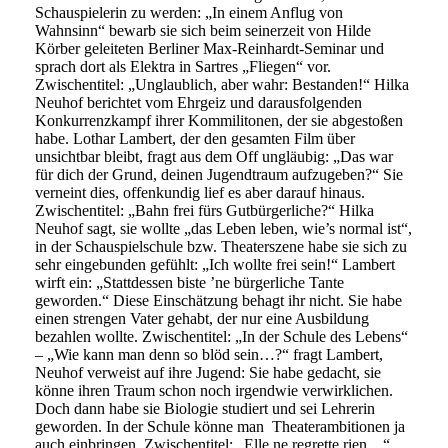
Schauspielerin zu werden: „In einem Anflug von
Wahnsinn“ bewarb sie sich beim seinerzeit von Hilde
Körber geleiteten Berliner Max-Reinhardt-Seminar und
sprach dort als Elektra in Sartres „Fliegen“ vor.
Zwischentitel: „Unglaublich, aber wahr: Bestanden!“ Hilka
Neuhof berichtet vom Ehrgeiz und darausfolgenden
Konkurrenzkampf ihrer Kommilitonen, der sie abgestoßen
habe. Lothar Lambert, der den gesamten Film über
unsichtbar bleibt, fragt aus dem Off ungläubig: „Das war
für dich der Grund, deinen Jugendtraum aufzugeben?“ Sie
verneint dies, offenkundig lief es aber darauf hinaus.
Zwischentitel: „Bahn frei fürs Gutbürgerliche?“ Hilka
Neuhof sagt, sie wollte „das Leben leben, wie’s normal ist“,
in der Schauspielschule bzw. Theaterszene habe sie sich zu
sehr eingebunden gefühlt: „Ich wollte frei sein!“ Lambert
wirft ein: „Stattdessen biste ’ne bürgerliche Tante
geworden.“ Diese Einschätzung behagt ihr nicht. Sie habe
einen strengen Vater gehabt, der nur eine Ausbildung
bezahlen wollte. Zwischentitel: „In der Schule des Lebens“
– „Wie kann man denn so blöd sein…?“ fragt Lambert,
Neuhof verweist auf ihre Jugend: Sie habe gedacht, sie
könne ihren Traum schon noch irgendwie verwirklichen.
Doch dann habe sie Biologie studiert und sei Lehrerin
geworden. In der Schule könne man Theaterambitionen ja
auch einbringen. Zwischentitel: „Elle ne regrette rien…“