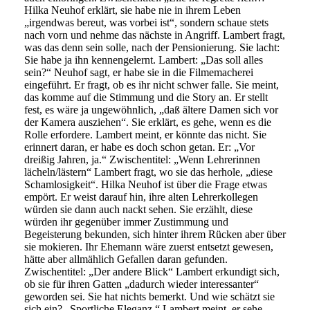
Hilka Neuhof erklärt, sie habe nie in ihrem Leben
„irgendwas bereut, was vorbei ist“, sondern schaue stets
nach vorn und nehme das nächste in Angriff. Lambert fragt,
was das denn sein solle, nach der Pensionierung. Sie lacht:
Sie habe ja ihn kennengelernt. Lambert: „Das soll alles
sein?“ Neuhof sagt, er habe sie in die Filmemacherei
eingeführt. Er fragt, ob es ihr nicht schwer falle. Sie meint,
das komme auf die Stimmung und die Story an. Er stellt
fest, es wäre ja ungewöhnlich, „daß ältere Damen sich vor
der Kamera ausziehen“. Sie erklärt, es gehe, wenn es die
Rolle erfordere. Lambert meint, er könnte das nicht. Sie
erinnert daran, er habe es doch schon getan. Er: „Vor
dreißig Jahren, ja.“ Zwischentitel: „Wenn Lehrerinnen
lächeln/lästern“ Lambert fragt, wo sie das herhole, „diese
Schamlosigkeit“. Hilka Neuhof ist über die Frage etwas
empört. Er weist darauf hin, ihre alten Lehrerkollegen
würden sie dann auch nackt sehen. Sie erzählt, diese
würden ihr gegenüber immer Zustimmung und
Begeisterung bekunden, sich hinter ihrem Rücken aber über
sie mokieren. Ihr Ehemann wäre zuerst entsetzt gewesen,
hätte aber allmählich Gefallen daran gefunden.
Zwischentitel: „Der andere Blick“ Lambert erkundigt sich,
ob sie für ihren Gatten „dadurch wieder interessanter“
geworden sei. Sie hat nichts bemerkt. Und wie schätzt sie
sich ein? „Sportliche Eleganz.“ Lambert meint, er sehe