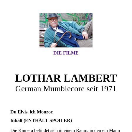
DIE FILME
LOTHAR LAMBERT
German Mumblecore seit 1971
Du Elvis, ich Monroe
Inhalt (ENTHÄLT SPOILER)
Die Kamera befindet sich in einem Raum, in den ein Mann aus einem Hinterhof durch ein Fenster neugierig blickt, nachdem er sich versichert hat, daß niemand in dem Raum ist. Dieser Herr Dorn ruft einen anderen herbei und spricht mit ihm über den abwesenden neuen Mieter der Wohnung, zu welcher der Raum gehört. Der zweite Mann ist an Herrn Dorns Spekulationen und Tratsch aber eher wenig interessiert. In diese Szene ist der Vorspann des Films auf Zwischentiteln hineinmontiert. Eine südländisch aussehende Frau verläßt, einen Schulranzen unter dem Arm, mit einem vielleicht achtjährigen Mädchen ein altes Mietshaus. Offenbar handelt es sich um jene Frau Korkmaz, über die sich der neben ihr wohnende Herr Dorn schon im Hof echauffiert hat. Nun erklärt er aus dem Off: „Also wenn die kleine Korkmaz nicht wär, dann könnte die Dame von mir aus machen, was sie will. Aber mit ’nem Kind hat man doch ’ne Verantwortung!“ Die Frau und ihre Tochter gehen durch verkehrsberuhigte Altbaustraßen (Oppelner/Wrangelstraße). Ein junger Südländer sitzt an einem betagten Kohleherd, rezitiert Lyrik und singt. Unbemerkt beobachtet Herr Dorn ihn dabei, aus dem Hinterhof durchs Fenster lugend, dann den zweiten Mann holend. Der Südländer reckt sich mit nacktem Oberkörper neben einem Spiegel. Nun lugt, mit einem Fußball in der Hand, „die kleine Korkmaz“ durchs Fenster. Ihre Mutter spielt mit ihr und dem Ball und schaut dabei immer wieder zu dem jungen Mann. Frau Korkmaz möchte einen Holzstuhl in eine Mülltonne stopfen. Der Südländer kommt rufend zu ihr ins Bild gerannt und will ihr den Stuhl abnehmen, da er keine Möbel hat. Die beiden stellen sich einander vor: Er wohnt allein, kommt aus Berlin-Rudow, ist ledig und Araber, heißt Tarek. Sie ist Türkin, flirtet ein wenig mit ihm, meint vieldeutig: „Ich hab alles, was sie wollen.“ Sie warnt ihn vor den Nachbarn, „vor allem der dicke, fette Mann, der neben mir wohnt – vor dem müssen sie sich in Acht nehmen“. Während das Gespräch noch zu hören ist, sieht man aus dem Tareks Zimmer, wie Herr Dorn mit zwei Kunstblumen in der Hand über den Hof kommt, in die Wohnung lugt. Dann, aus dem dunklen Treppenhaus, wie er Tarek in etwas aufdringlicher Weise im Haus willkommen heißt. Herr Dorn erfährt, daß der neue Mieter von Beruf Pfleger sei, und stellt sich als Hobby-Hauswart vor, der Tarek zudem aus seiner Wohnung ins Fenster schauen könne. Herr Dorn horcht an einer Wand seiner Wohnung und ruft eine Frau hinzu, die dann ebenfalls lauscht. Aus dem Off hört man, wie sich Frau Korkmaz gegenüber Tarek über dessen Arbeit in der Pathologie mokiert. Zwischendurch erörtern Herr Dorn und seine Besucherin das Verhältnis der beiden. Er meint, wenn die beiden schon mal miteinander Sex gehabt hätten, wüßte er das. Tochter Korkmaz kommt ins Badezimmer und sieht Tarek beim Duschen zu. Sie amüsiert sich darüber, daß er dies mit Badehose tut. Sie ruft ihre Mutter, die ihre Tochter wegschickt und beginnt, eine Banane zu essen, während sie Tarek zusieht und sich ebenfalls amüsiert. Er rechtfertigt sein Verhalten mit Hinweis auf ihre Tochter. Frau Korkmaz und Tarek auf einem Balkon. Sie gießt Blumen und findet, diese würden verwelken wie sie. Er klimpert auf der Gitarre. Sie „kann die arabische Sülze nicht mehr hören“. Er solle statt dessen etwas Schönes singen, etwas von Elvis. Auf den habe sie schon immer gestanden. Und auf die Monroe. „Ich die Monroe und du Elvis Presley – das wär doch ein Paar! (…) Und dann geht’s ganz ruckzuck. Du Elvis, ich Monroe.“ Im Treppenhaus trifft Tarek eine ältere, etwas indisponiert wirkende Frau, die vergessen hat, ihren Rock anzuziehen, und jetzt nach einem ihrer Haarclips sucht. Sie entwindet ihm seine Gitarre und beginnt, auf dieser zu klimpern und dazu zu singen. Da er ihre aufdringlichen Flirtversuche („Bei mir tropft es immer! Vielleicht könnten Sie da mal irgend etwas machen.“) abblockt, empört sie sich schließlich: „So etwas von rüde! Und Sie wollen Ausländer sein?!“ Frau Korkmaz liegt im Unterrock auf ihrem Bett, blickt Tarek an, der mit freiem Oberkörper zu ihr kommt, schließlich ihren Kopf auf ihre Beine legt. Anschließend balgen sich die beiden unter der laufenden Dusche. Zwei Zwischenschnitte zeigen Frau Korkmaz auf ihrem Bett in Ekstase. Schwenk von einem Rettungswagen über den Hochbahnhof Schlesisches Tor. Schwenk von Tarek, der mit nacktem Oberkörper im Fenster seiner Wohnung sitzt, über den Hinterhof. Frau Korkmaz und ihre Tochter auf der Straße. Tarek im Fenster, schreibend. Nonnen in der Oppelner Straße. Ein älterer Mann über Flaschen auf einer Bank liegend. Aus dem Off hört man während all dem eine Frau religiöse Propaganda verbreiten, im Wechsel mit einem türkischen Übersetzer, dazwischen pöbeln Männer in Berliner Tonfall. Tarek tanzt mit Frau Korkmaz’ Tochter, sie auf einem Arm tragend. Frau Korkmaz kommt hinzu, beobachtet die beiden in der Tür stehend, mit zunehmend mißbilligendem Blick. Die beiden hören auf zu tanzen. Die Tochter weint. Tarek macht gegenüber ihrer Mutter eine fragende Geste. Er blickt aus seinem Fenster hinauf zum Vorderhaus. Aus dem Off erzählt Herr Dorn seiner Bekannten: „Jetzt hat sie ihn doch tatsächlich rausgeschmissen! (…) Es hatte wohl mit der Tochter zu tun! (…) Jaja, so sind se: Männer! Männer, sag ich nur!“ Er kommt mit Frau Korkmaz die Treppe hinunter, sie giften einander an. Er meint: „Nun ist wieder Ruhe eingekehrt bei Ihnen. Es tut mir ja so leid für Sie. Ich bin erleichtert.“ Frau Korkmaz sitzt mit ihrer Tochter an einem Tisch, den ein Imbißladen auf die Straße gestellt hat. Die Tochter möchte zu den religiösen Propagandisten, mit den sich dort aufhaltenden Kindern spielen. Die Mutter echauffiert sich darüber zunehmend: „Die beten alle da rum! (…) Jetzt haben wir endlich diese Religion hinter uns, die eine, willste noch eine ausprobieren?“ Die Tochter beginnt zu weinen. Ihre Mutter beschimpft sie. Tarek fegt die Straße und räumt die Überreste von Gemüsekisten in einen Lkw. Frau Korkmaz’ Tochter schleicht sich heran und beobachtet ihn. Aus dem Off hört man ihre Mutter, welche sie wegholt und Tarek wüst beschimpft. Man sieht ihn, wie er durch einen dunklen Fußgängertunnel läuft (der heute nicht mehr existierende Görlitzer Tunnel zwischen Oppelner und Liegnitzer Straße), auf das Licht am Ende zu. Dann auf einer Brücke ohne Geländer an der Berliner Mauer (Treptower Brücke über den Landwehrkanal), an einem Kanal. Im Off schimpft er zurück. Schwenk über eine alte Bahnbrücke. Tarek an der Mauer. Frau Korkmaz und er beschimpfen einander weiter. Zerstörte Rohrleitungen. Tarek an der Spree (zwischen Pfuel- und Oberbaumstraße), die Mauer vis-à-vis, die Oberbaumbrücke im Hintergrund. Herr Dorn und seine Bekannte sitzen nebeneinander und lauschen dem Streit zwischen Frau Korkmaz und Tarek, der aus der Nebenwohnung herübertönt. Sie meint, sie habe keinen Mann nötig, nur einen Menschen. Er, dann müsse sie sich eine Frau nehmen. Herr Dorn wendet sich durchs Fenster an Tarek und bietet ihm zum Verkauf ein Album mit Autogrammen und Bildern an, unter anderem von Marilyn Monroe und Elvis Presley: „Wär das nicht was für Frau Korkmaz?“ Er gibt sich überrascht darüber, daß die beiden nicht mehr zusammensein sollen, preist das Buch dann als „schönes Versöhnungsgeschenk“ an. Tarek lehnt ab, weil es ihm viel zu teuer ist. Er läuft auf der Straße einer jungen Blondine hinterher. An der Ecke (Wrangel- und Oppelner Straße) begegnen sie Frau Korkmaz und ihrer Tochter. Aus dem Off erzählt Herr Dorn dazu, die drei hätten eine Beziehung miteinander begonnen. Das Trio läuft Hand in Hand über die Straße, sitzt in einem Straßencafé, vergnügt sich mit der Tochter auf einer Rasenfläche mit Skulpturen (zwischen Schlesischer und Oberbaumstraße). Im Treppenhaus überfällt die etwas indisponiert wirkende ältere Frau Herrn Dorns Gesprächspartner vom Anfang des Films und möchte ihm den neuesten Tratsch über Frau Korkmaz und deren Ménage à trois mitteilen, woran dieser aber nur wenig Interesse zeigt. Dann versucht sie, mit ihm zu flirten. Und dann möchte zu ihm in die Wohnung kommen, weil man von dieser aus mit ihrem Fernrohr besser beobachten könne, was bei Frau Korkmaz passiert. Außerdem tropfe es bei ihr dauernd. Der Mann erwidert, er sei kein Rohrleger. Frau Korkmaz führt vor der Blondine, die rauchend auf ihrem Bett liegt, einen Bauchtanz auf. Schließlich geht sie zu der Frau, küßt und streichelt sie, derweil aus dem Off ein Lobgesang von Frau Korkmaz auf ihre neue Freundin zu hören ist. Die Tochter beobachtet die Intimitäten durch einen Türspalt. Die Blondine weist ihre Gastgeberin zurecht, als diese sie als Monroe-Imitation betrachten möchte. An den Mülltonnen begegnen Frau Korkmaz und Herr Dorn einander. Er versucht, sie über ihre Lebenslage auszuhorchen, und beschwert sich über ihre Lautstärke: „Sagen Sie: Ist das Ihr Privatleben oder sind das Pornokassetten, was ich da höre?“ – „Teils, teils.“ Er sorgt sich um ihr Kind, beschimpft sie. Tarek produziert sich à la Elvis vor Frau Korkmaz und ihrer Tochter, die ihn, auf dem Bett liegend, beobachten und ihm applaudieren. Die Tochter erzählt ihm, an seinem Kohleofen, vom Verhältnis zwischen ihrer Mutter und der Blondine. Herr Dorn hört, auf seinem Sofa sitzend, einen lautstarken Streit zwischen Frau Korkmaz und Tarek. Zu diesem, der mit freiem Oberkörper in seinem Fenster sitzt, kommt die Blondine. Beide beginnen ein Gespräch über die Beziehung(en), wie sehr „die Kleine“ ihn vermissen würde, wie wenig er auf Grund seiner Erziehung die lesbische Beziehung akzeptieren könne. Dazwischen sieht man Szenen mit Frau Korkmaz, ihrer Tochter und Tarek. Frau Korkmaz steht, mit blonder Perücke und einem Spiegel in der Hand, auf ihrem Balkon und singt. Ihre Tochter drängt vergeblich auf Hilfe bei ihren Schulaufgaben. Schließlich nimmt Frau Korkmaz ernüchtert ihre Perücke ab und zieht aus ihrem Büstenhalter das Material, mit dem sie diesen ausgestopft hatte. Herrn Dorn und seine Nachbarin kleben wieder an der Wand und hören die beiden Frauen stöhne