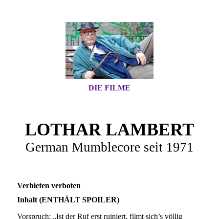
DIE FILME
LOTHAR LAMBERT
German Mumblecore seit 1971
Verbieten verboten
Inhalt (ENTHÄLT SPOILER)
Vorspruch: „Ist der Ruf erst ruiniert, filmt sich’s völlig ungeniert. Variation eines deutschen Sprichworts“ Von der starren Fahne mit dem Logo der West-Berliner 750-Jahr-Feier 1987, welche eine Plakatstellwand bekrönt, schwenkt die Kamera hinab auf eine Person mit einem Bündel, die auf dem Pflaster davor liegt. Dazwischen die Titel. Von der anderen Seite der Straße (Kantstraße) aus fährt die Kamera von der Plakatwand zurück (Blick aus dem Theater des Westens). Im Hintergrund ein gemauertes Eisenbahnviadukt, über das gerade ein Zug fährt (Stadtbahn). Die Kamera schwenkt über weitere Schautafeln, betitelt: „Erneuerung“ und „Totentanz“. Dann wieder zurück auf „Erneuerung“. Noch einmal die Stellwand mit der schlafenden oder bewußtlosen Person davor. Zwischentitel: „Zum Peepen! (Prolog)“ Detailaufnahme einer repräsentativen Fassade (Theater des Westens) und des Theaterplakats „Cabaret“. Davor treffen sich zwei Frauen mittleren Alters, Nachbarinnen. Die eine ist schwerhörig, und auch sonst entwickelt sich der Dialog voller, teils schlüpfriger Mißverständnisse. Unterhält man sich zunächst über das Musical, so kommt man bald auf das Treiben in dem auf der anderen Straßenseite, vor dem Viadukt befindlichen Flachbau, der eine Peepshow beherbergt. Die jüngere Frau – ursprünglich aus Hodenhagen – ist neugierig und unbefangen, die schwerhörige hat eine sittenstrenge Meinung über das Treiben in diesem „Schandfleck für unsere Stadt“, der abgerissen gehört, wie ihr oft von ihr zitierter Mann meint. Das rege Rein und Raus wird durch zahlreiche Gegenschüsse auf das Etablissement gezeigt. Zwischendurch beobachtet ein südländisch aussehender, schnauzbärtiger Mann die beiden Frauen und versucht, mit der jüngeren zu flirten. Die schwerhörige weiß: „Mein Mann sagt: Wer da hin geht, der kriegt auch Aids!“ Womit das Gespräch auf diese Krankheit kommt und auf die Frage, wie diese – insbesondere in der Peepshow – übertragen werden könne. Die jüngere Frau kann auch schon einen Fleck auf der Brust präsentieren, von der die andere meint: „Das ist bestimmt bösartig!“ Die schwerhörige lobt, gerade angesichts von Aids, ihren Mann, der treu sei und auf den sie sich „voll und ganz verlassen“ könne. Die andere entdeckt den so gepriesenen Gatten, wie er gerade die Peepshow betritt. Dessen Frau fängt sich schnell wieder und verkündet ihrer Nachbarin dann selbstbewußt: „Na und? Mein Mann sagt immer: Einmal ist keinmal!“ Die andere zwinkert in die Kamera. Zwischentitel: „Abbild eines unbekannten Babies: unscharf“ Ein bezopfter Mann bittet eine junge Frau in den „Therapieraum“. Der Therapeut zeigt sich besorgt über den Zustand der Patientin. Diese erklärt, sie komme mit ihrer Frauenrolle nicht zurecht, fühle sich asexuell, fürchte, durch „die Pillen fett zu werden“. Sie habe die Tabletten aber auch nicht genommen, „weil ich finde, daß mich das Zeug einfach nicht weiterbringt“. Sie findet: „Sie wollen mich doch im Grunde genommen nur auf meine Rolle fixieren. (…) Irgendwo sind Sie doch auch bloß so ’n mieser Kleinbürger.“ Die Frau zeigt sich ratlos, fast verzweifelt, Männern könne sie sich nicht nähern und auch männliche Annäherungen nicht ertragen. Der Therapeut fragt, ob es ein Schlüsselerlebnis gebe, das sie noch nicht behandelt hätten. Die Frau beschimpft ihn und schubst seine Hand weg, die er beruhigend auf ihr Knie gelegt hat. „Wir werden heute mal einen neuen Weg gehen“, kündigt er an und verläßt den Raum. Während er fort ist, überprüft sie ihr Make-up. Plötzlich kommt der Therapeut zurück, als Baby verkleidet (nackt bis auf ein Häubchen, eine Windel und seine Socken), lallt entsprechend, schreit „Mami“ und drängt sich der entsetzten bis verängstigten Frau auf. Mit den Worten „Du Scheiß-Baby, kriegt man dich denn nie tot?“ schlägt sie schließlich mit einem auf dem Couchtisch stehenden Kerzenleuchter auf den Mann ein, bis er blutend und regungslos liegen bleibt. Sie flüchtet entsetzt, läßt aber ein Bild zurück. Der Therapeut öffnet die Augen, der Schnuller fällt ihm aus dem Mund. Im Gegenschuß sieht man: Das Bild ist das Photo eines Babys. Zwischentitel: „Vorfreude ist immer am schönsten“ Vor etwas Grün sitzt ein Mann mittleren Alters. Ein anderer kommt vorbei und setzt sich, nachdem er um Erlaubnis gefragt hat, neben ihn, liest ein Buch. Der erste erkundigt sich nach dessen Inhalt. Antwort: „Berliner Boys.“ Der andere stellt, nach einem Blick in das Buch, fest: „Lauter Kerle!“ Obwohl der erste, der sich als Jugoslawe entpuppt, seine Heterosexualität bekundet, werden sich die beiden schnell einig: Er soll bei dem Buchbesitzer „in zwei Stündchen“ mal vorbeikommen. Man müsse sich eben etwas einfallen lassen. Vor dem Spiegel richtet sich der Gastgeber her, schließlich sieht man ihn, wie er – notdürftig als Frau verkleidet, mit Blume in der Langhaarperücke – auf dem Balkon nach dem anderen Ausschau hält. Er blickt zunehmend enttäuscht, geht schließlich in die Parterrewohnung zurück, setzt sich hin, legt den Gürtel ab, schiebt den Rock vom Bauchansatz herunter, nimmt die Perücke ab, wirft die Blume weg, wischt den Lippenstift ab. Es läutet Sturm. Der Mann zieht ein Hemd über, zögert, zieht seine Hose an. In der Balkontür erscheint der Jugoslawe, nun gar nicht mehr so kerlig wie zuvor, sondern ohne Schnauzbart und als Frau verkleidet, fröhlich mit verstellter Stimme flötend: Er sei noch beim Friseur gewesen, das habe so lange gedauert. Der Gastgeber blickt entgeistert, setzt die Brille auf, schubst den anderen aus der Tür und schließt diese nach einer kurzen Rangelei. Er bekreuzigt sich und zieht ab mit einem tuntigen „Pe!“ Zwischentitel: „Selten so gelacht“ Eine dünne Frau mit Hut, in der linken Hand einige prall gefüllte Plastiktüten, in der anderen einen Gehstock, auf den sie sich stützt. Bis zum Schluß der Episode sieht man sie nur von hinten oder von der Seite, ist ihr Gesicht nicht richtig zu erkennen. Während sie über Innenstadtstraßen läuft, berichtet sie aus dem Off von einer unangenehmen Begegnung mit einem Mann. Um sich aufzuheitern, sei sie dann zum Kurfürstendamm gegangen, habe dort einen schönen Musiker getroffen und mit ihm zwei Tage in seinem Wohnwagen verbracht. Man sieht die Frau an einem solchen Gefährt, sie wird abgewiesen. Anschließend sei sie zum Wannsee gefahren (man sieht sie dort), und als sie nicht gewußt habe, wie sie mittellos mitten in der Nacht zurück in die Stadt kommen sollte, habe sie einfach die Feuerwehr gerufen. Man sieht die Frau vor dem Schloß Charlottenburg, am Denkmal des Großen Kurfürsten. Die Feuerwehr habe sie nach einigem Gezeter zurückgebracht, denn „die Klapse nimmt uns dit nich ab“! Ratlos habe sie sich dann aber doch in die Nervenklinik begeben und dort als suizidgefährdet ausgegeben. Bilder von leeren Krankenhausbetten, vom Kleistgrab, wieder vom Schloß. Dann habe sie telephonisch auf eine Anzeige in der Rubik „Lonely Hearts“ im Stadtmagazin „Tip“ geantwortet, der Herr entpuppte sich aber als Gefängniswärter, ein weiterer legte ein eigenwilliges Benehmen an den Tag. Also flüchtete sie wieder zum Ku’damm, dann ins Sozialamt. Sie badet einen Fuß in einem Brunnen. Dort habe sie, die Obdachlose, eine Adresse und fünfzig Mark bekommen, die aber schnell weggewesen wären für Zigaretten und Kaffee. Sie stochert in Mülltonnen. Nun wisse sie „jar nich mehr, wohin“, und wo kriege sie „den Mann fürt Leben her“. Sie schildert ihre romantische Phantasie und ihre sexuellen Wünsche. Sie betrachtet eine moderne Skulptur, beklagt die Behandlung in der Psychiatrie. Vom Schloß Charlottenburg geht sie auf eine Brücke (Schloßbrücke im Zuge des Tegeler Wegs), an das Geländer, blickt hinunter. Sie sagt: „Aber ick habe schon soviel mieset erlebt, daß ick selbst nich mal in meinen Träumen mehr dit Schöne erleben kann.“ Die Kamera zeigt erstmals ihr Gesicht. Sie lacht schrill. Die Kamera schwenkt hin und her. Die Frau ruft: „Es lebe das Leben und die Männer!“ Die Kamera schwenkt hin und her und bewegt sich dann auf ein Gitter unter der Brücke zu. Schließlich sieht man die Frau neben diesem liegen. Zwei Passanten steigen achtlos über sie hinweg. Zwischentitel: „Noch vorführbar?“ Zwei junge Frauen kommen in einen Schneideraum. Die eine führt eine Filmspule mit sich, welche sie in den Schneidetisch einlegt, die andere ist neu in dem Metier. Sie beginnen, den Film zu betrachten. Man prüft, ob die Kopie noch vorführbar wäre. Der Film ist nie zu sehen, man sieht nur die Frauen, gelegentliche Zwischenschnitte auf den Schneidetisch, Regale, hört dazu den Ton des Films, bei dem es sich offenbar um einen pornographischen handelt. Der Neuen wird schnell warm, sie beginnt, sich freizumachen. Im Gegensatz zu ihr zeigt sich die andere wenig beeindruckt, auch nicht, als die Neue Annäherungsversuche macht. Die Erfahrene unterbricht, um ein schadhaftes Stück aus der Kopie herauszuschneiden. Die Neue entkleidet sich weiter. Als sie wieder – wortlos – zudringlich wird, weist die andere sie zurecht: „Entweder wir gucken hier den Film oder wir unterhalten uns!“ Die Neue zeigt sich davon wenig beeindruckt und bedrängt sie so weit, bis beide zusammen von ihren Stühlen stürzen. Der Film läuft von der Spule. Man hört laute Lustschreie. Zwischentitel: „Zweimal Wahrheit und zurück“ Ein junger Mann, eine junge Frau und ein kleines Mädchen an einem Kaffeetisch. Die Erwachsenen haben offenbar ein erstes Rendezvous miteinander, veranlaßt durch eine Kontaktanzeige, die Frau gibt ihrer Tochter immer wieder Anweisungen auf französisch. Der Mann stellt sich vor als Mario Soldati aus der Poebene. Die Frau erklärt, sie habe „eigentlich einen deutschen Mann gesucht, einen richtig stämmigen, schönen, arischen, blauäugigen, gradlinigen, hübschen jungen Mann“, aber Marios Stimme habe am Telephon sehr sympathisch geklungen. Sie führt ihre Vorbehalte gegenüber Italienern und ihre Vorliebe für Deutsche aus. Der Mann kichert. Die Frau schlägt vor, „mal mit der Kleinen“ auf den Rummel zu gehen. Während sie dies sagt, sieht man schon Bilder von dem Mädchen auf einem Rummelp